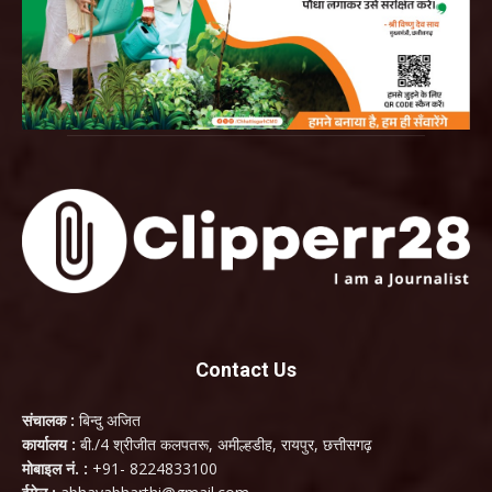
Contact Us
संचालक :
बिन्दु अजित
कार्यालय :
बी./4 श्रीजीत कलपतरू, अमील्हडीह, रायपुर, छत्तीसगढ़
मोबाइल नं. :
+91- 8224833100