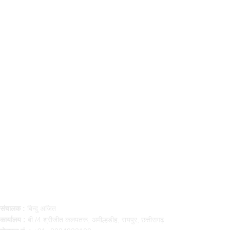
Contact Us
संचालक :
बिन्दु अजित
कार्यालय :
बी./4 श्रीजीत कलपतरू, अमील्हडीह, रायपुर, छत्तीसगढ़