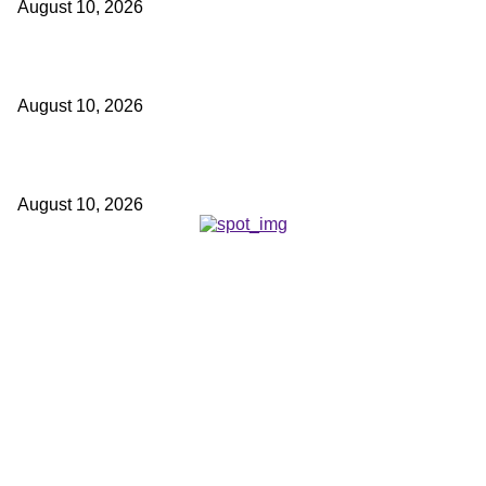
August 10, 2026
छत्तीसगढ़ में बाढ़ से निपटने की तैयारी तेज : 18 अगस्त को टेबल-टॉप और 20 को होगी म
August 10, 2026
जब दिल्ली के मंच पर जीवंत हुई छत्तीसगढ़ की पंडवानी परंपरा
August 10, 2026