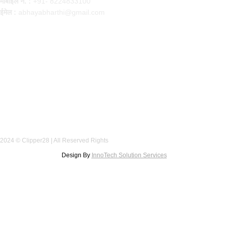
मोबाइल नं. :
+91- 8224833100
ईमेल :
abhayabharthi@gmail.com
FOLLOW US
2024 © Clipper28 | All Reserved Rights
Design By
InnoTech Solution Services