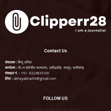
Contact Us
संचालक :
बिन्दु अजित
कार्यालय :
बी./4 श्रीजीत कलपतरू, अमील्हडीह, रायपुर, छत्तीसगढ़
मोबाइल नं. :
+91- 8224833100
ईमेल :
abhayabharthi@gmail.com
FOLLOW US