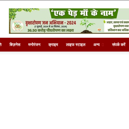
ि
बिज़नेस
मनोरंजन
क्राइम
लाइफ स्टाइल
अन्य
संपर्क करें