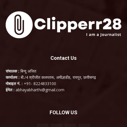
Contact Us
संचालक :
बिन्दु अजित
कार्यालय :
बी./4 श्रीजीत कलपतरू, अमील्हडीह, रायपुर, छत्तीसगढ़
मोबाइल नं. :
+91- 8224833100
ईमेल :
abhayabharthi@gmail.com
FOLLOW US