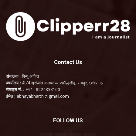
Contact Us
संचालक :
बिन्दु अजित
कार्यालय :
बी./4 श्रीजीत कलपतरू, अमील्हडीह, रायपुर, छत्तीसगढ़
मोबाइल नं. :
+91- 8224833100
ईमेल :
abhayabharthi@gmail.com
FOLLOW US