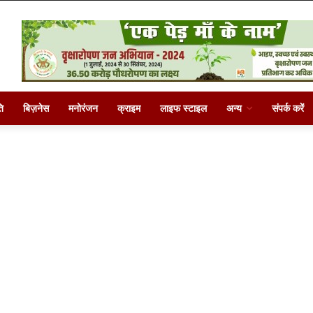
ि
बिज़नेस
मनोरंजन
क्राइम
लाइफ स्टाइल
अन्य
संपर्क करें