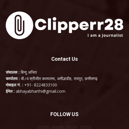
Contact Us
संचालक :
बिन्दु अजित
कार्यालय :
बी./4 श्रीजीत कलपतरू, अमील्हडीह, रायपुर, छत्तीसगढ़
मोबाइल नं. :
+91- 8224833100
ईमेल :
abhayabharthi@gmail.com
FOLLOW US