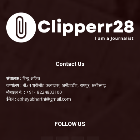
Contact Us
संचालक :
बिन्दु अजित
कार्यालय :
बी./4 श्रीजीत कलपतरू, अमील्हडीह, रायपुर, छत्तीसगढ़
मोबाइल नं. :
+91- 8224833100
ईमेल :
abhayabharthi@gmail.com
FOLLOW US