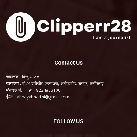
Contact Us
संचालक :
बिन्दु अजित
कार्यालय :
बी./4 श्रीजीत कलपतरू, अमील्हडीह, रायपुर, छत्तीसगढ़
मोबाइल नं. :
+91- 8224833100
ईमेल :
abhayabharthi@gmail.com
FOLLOW US