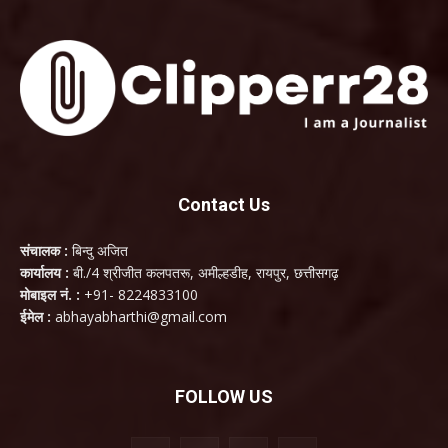
Contact Us
संचालक :
बिन्दु अजित
कार्यालय :
बी./4 श्रीजीत कलपतरू, अमील्हडीह, रायपुर, छत्तीसगढ़
मोबाइल नं. :
+91- 8224833100
ईमेल :
abhayabharthi@gmail.com
FOLLOW US