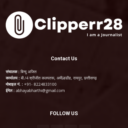
Contact Us
संचालक :
बिन्दु अजित
कार्यालय :
बी./4 श्रीजीत कलपतरू, अमील्हडीह, रायपुर, छत्तीसगढ़
मोबाइल नं. :
+91- 8224833100
ईमेल :
abhayabharthi@gmail.com
FOLLOW US