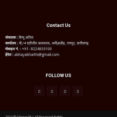
Contact Us
संचालक :
बिन्दु अजित
कार्यालय :
बी./4 श्रीजीत कलपतरू, अमील्हडीह, रायपुर, छत्तीसगढ़
मोबाइल नं. :
+91- 8224833100
ईमेल :
abhayabharthi@gmail.com
FOLLOW US
2024 © Clipper28 | All Reserved Rights