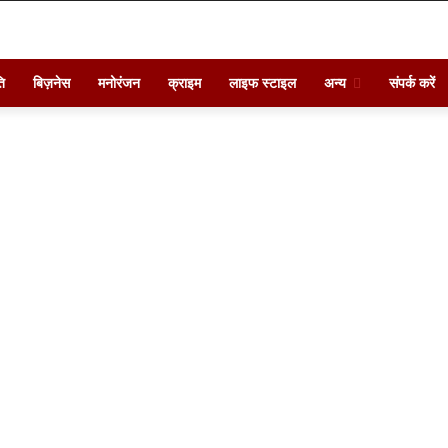
ि
बिज़नेस
मनोरंजन
क्राइम
लाइफ स्टाइल
अन्य
संपर्क करें