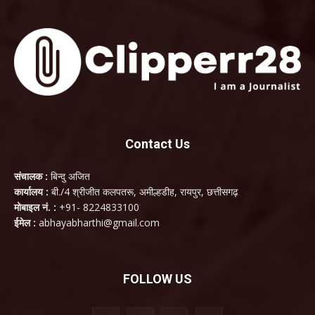
Contact Us
संचालक :
बिन्दु अजित
कार्यालय :
बी./4 श्रीजीत कलपतरू, अमील्हडीह, रायपुर, छत्तीसगढ़
मोबाइल नं. :
+91- 8224833100
ईमेल :
abhayabharthi@gmail.com
FOLLOW US