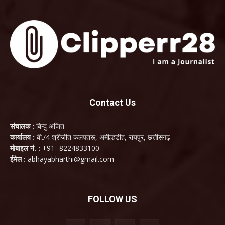
Contact Us
संचालक :
बिन्दु अजित
कार्यालय :
बी./4 श्रीजीत कलपतरू, अमील्हडीह, रायपुर, छत्तीसगढ़
मोबाइल नं. :
+91- 8224833100
ईमेल :
abhayabharthi@gmail.com
FOLLOW US