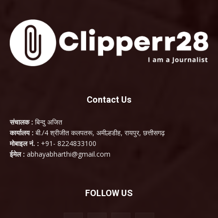
Contact Us
संचालक :
बिन्दु अजित
कार्यालय :
बी./4 श्रीजीत कलपतरू, अमील्हडीह, रायपुर, छत्तीसगढ़
मोबाइल नं. :
+91- 8224833100
ईमेल :
abhayabharthi@gmail.com
FOLLOW US