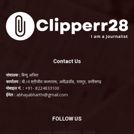
Contact Us
संचालक :
बिन्दु अजित
कार्यालय :
बी./4 श्रीजीत कलपतरू, अमील्हडीह, रायपुर, छत्तीसगढ़
मोबाइल नं. :
+91- 8224833100
ईमेल :
abhayabharthi@gmail.com
FOLLOW US