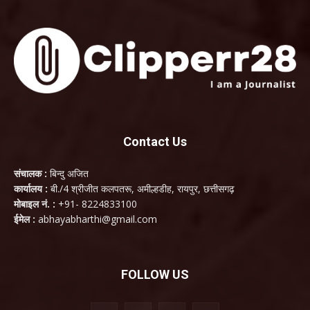
Contact Us
संचालक :
बिन्दु अजित
कार्यालय :
बी./4 श्रीजीत कलपतरू, अमील्हडीह, रायपुर, छत्तीसगढ़
मोबाइल नं. :
+91- 8224833100
ईमेल :
abhayabharthi@gmail.com
FOLLOW US