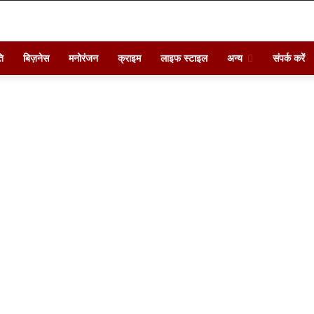
ि
बिज़नेस
मनोरंजन
क्राइम
लाइफ स्टाइल
अन्य
संपर्क करें