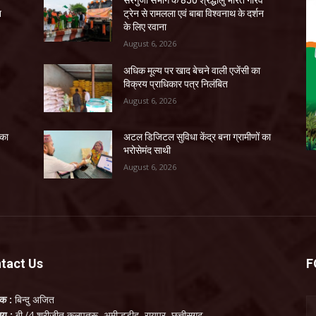
व
सरगुजा संभाग के 850 श्रद्धालु भारत गौरव
न
ट्रेन से रामलला एवं बाबा विश्वनाथ के दर्शन
के लिए रवाना
August 6, 2026
अधिक मूल्य पर खाद बेचने वाली एजेंसी का
विक्रय प्राधिकार पत्र निलंबित
August 6, 2026
 का
अटल डिजिटल सुविधा केंद्र बना ग्रामीणों का
भरोसेमंद साथी
August 6, 2026
tact Us
F
लक :
बिन्दु अजित
ालय :
बी./4 श्रीजीत कलपतरू, अमील्हडीह, रायपुर, छत्तीसगढ़