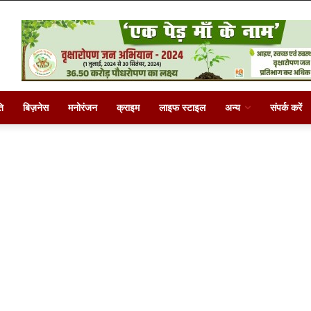
ि
बिज़नेस
मनोरंजन
क्राइम
लाइफ स्टाइल
अन्य
संपर्क करें