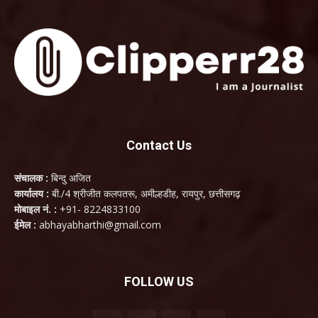
Contact Us
संचालक :
बिन्दु अजित
कार्यालय :
बी./4 श्रीजीत कलपतरू, अमील्हडीह, रायपुर, छत्तीसगढ़
मोबाइल नं. :
+91- 8224833100
ईमेल :
abhayabharthi@gmail.com
FOLLOW US