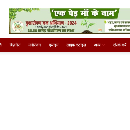
ि
बिज़नेस
मनोरंजन
क्राइम
लाइफ स्टाइल
अन्य
संपर्क करें