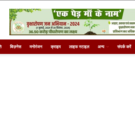
ि
बिज़नेस
मनोरंजन
क्राइम
लाइफ स्टाइल
अन्य
संपर्क करें