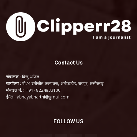
Contact Us
संचालक :
बिन्दु अजित
कार्यालय :
बी./4 श्रीजीत कलपतरू, अमील्हडीह, रायपुर, छत्तीसगढ़
मोबाइल नं. :
+91- 8224833100
ईमेल :
abhayabharthi@gmail.com
FOLLOW US