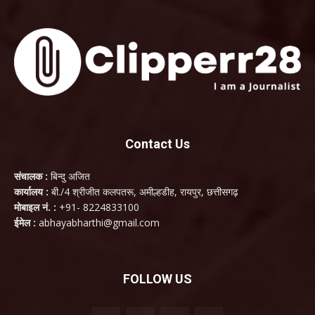
Contact Us
संचालक :
बिन्दु अजित
कार्यालय :
बी./4 श्रीजीत कलपतरू, अमील्हडीह, रायपुर, छत्तीसगढ़
मोबाइल नं. :
+91- 8224833100
ईमेल :
abhayabharthi@gmail.com
FOLLOW US