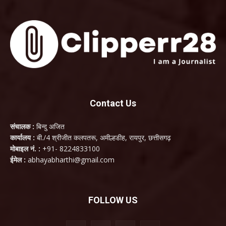
Contact Us
संचालक :
बिन्दु अजित
कार्यालय :
बी./4 श्रीजीत कलपतरू, अमील्हडीह, रायपुर, छत्तीसगढ़
मोबाइल नं. :
+91- 8224833100
ईमेल :
abhayabharthi@gmail.com
FOLLOW US