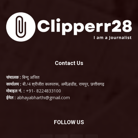
Contact Us
संचालक :
बिन्दु अजित
कार्यालय :
बी./4 श्रीजीत कलपतरू, अमील्हडीह, रायपुर, छत्तीसगढ़
मोबाइल नं. :
+91- 8224833100
ईमेल :
abhayabharthi@gmail.com
FOLLOW US