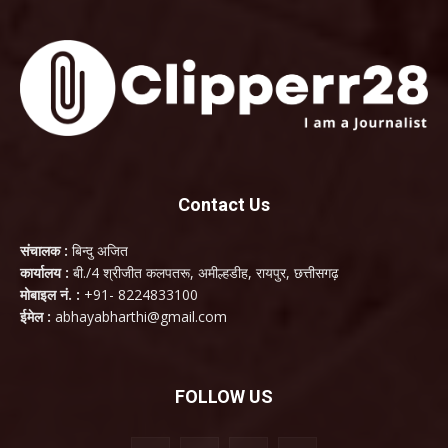
Contact Us
संचालक :
बिन्दु अजित
कार्यालय :
बी./4 श्रीजीत कलपतरू, अमील्हडीह, रायपुर, छत्तीसगढ़
मोबाइल नं. :
+91- 8224833100
ईमेल :
abhayabharthi@gmail.com
FOLLOW US