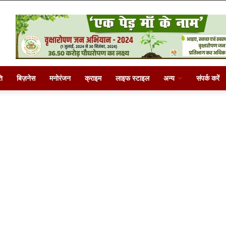
ि
बिज़नेस
मनोरंजन
क्राइम
लाइफ स्टाइल
अन्य
संपर्क करें