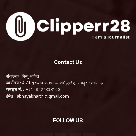
Contact Us
संचालक :
बिन्दु अजित
कार्यालय :
बी./4 श्रीजीत कलपतरू, अमील्हडीह, रायपुर, छत्तीसगढ़
मोबाइल नं. :
+91- 8224833100
ईमेल :
abhayabharthi@gmail.com
FOLLOW US