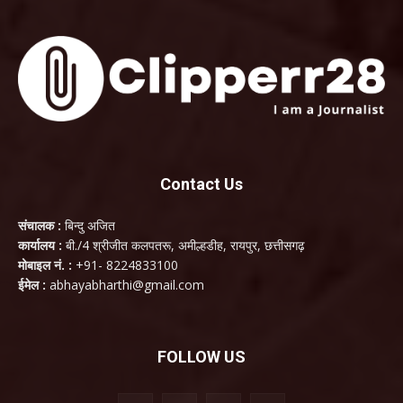
Contact Us
संचालक :
बिन्दु अजित
कार्यालय :
बी./4 श्रीजीत कलपतरू, अमील्हडीह, रायपुर, छत्तीसगढ़
मोबाइल नं. :
+91- 8224833100
ईमेल :
abhayabharthi@gmail.com
FOLLOW US