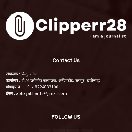
Contact Us
संचालक :
बिन्दु अजित
कार्यालय :
बी./4 श्रीजीत कलपतरू, अमील्हडीह, रायपुर, छत्तीसगढ़
मोबाइल नं. :
+91- 8224833100
ईमेल :
abhayabharthi@gmail.com
FOLLOW US