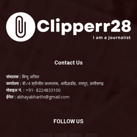
Contact Us
संचालक :
बिन्दु अजित
कार्यालय :
बी./4 श्रीजीत कलपतरू, अमील्हडीह, रायपुर, छत्तीसगढ़
मोबाइल नं. :
+91- 8224833100
ईमेल :
abhayabharthi@gmail.com
FOLLOW US