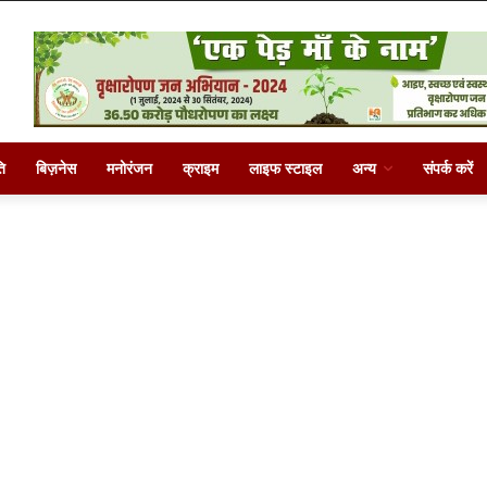
ि
बिज़नेस
मनोरंजन
क्राइम
लाइफ स्टाइल
अन्य
संपर्क करें