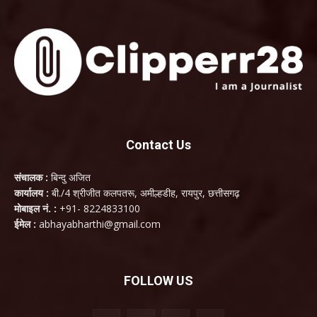
Contact Us
संचालक :
बिन्दु अजित
कार्यालय :
बी./4 श्रीजीत कलपतरू, अमील्हडीह, रायपुर, छत्तीसगढ़
मोबाइल नं. :
+91- 8224833100
ईमेल :
abhayabharthi@gmail.com
FOLLOW US