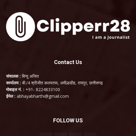
Contact Us
संचालक :
बिन्दु अजित
कार्यालय :
बी./4 श्रीजीत कलपतरू, अमील्हडीह, रायपुर, छत्तीसगढ़
मोबाइल नं. :
+91- 8224833100
ईमेल :
abhayabharthi@gmail.com
FOLLOW US