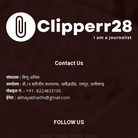
Contact Us
संचालक :
बिन्दु अजित
कार्यालय :
बी./4 श्रीजीत कलपतरू, अमील्हडीह, रायपुर, छत्तीसगढ़
मोबाइल नं. :
+91- 8224833100
ईमेल :
abhayabharthi@gmail.com
FOLLOW US