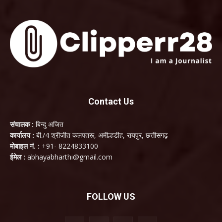
Contact Us
संचालक :
बिन्दु अजित
कार्यालय :
बी./4 श्रीजीत कलपतरू, अमील्हडीह, रायपुर, छत्तीसगढ़
मोबाइल नं. :
+91- 8224833100
ईमेल :
abhayabharthi@gmail.com
FOLLOW US