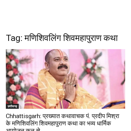
Tag:
मणिशिवलिंग शिवमहापुराण कथा
छत्तीसगढ़
Chhattisgarh: प्रख्यात कथावाचक पं. प्रदीप मिश्रा
के मणिशिवलिंग शिवमहापुराण कथा का भव्य धार्मिक
आयोजन कल से…