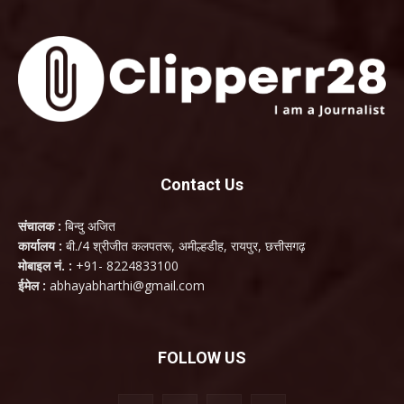
Contact Us
संचालक :
बिन्दु अजित
कार्यालय :
बी./4 श्रीजीत कलपतरू, अमील्हडीह, रायपुर, छत्तीसगढ़
मोबाइल नं. :
+91- 8224833100
ईमेल :
abhayabharthi@gmail.com
FOLLOW US