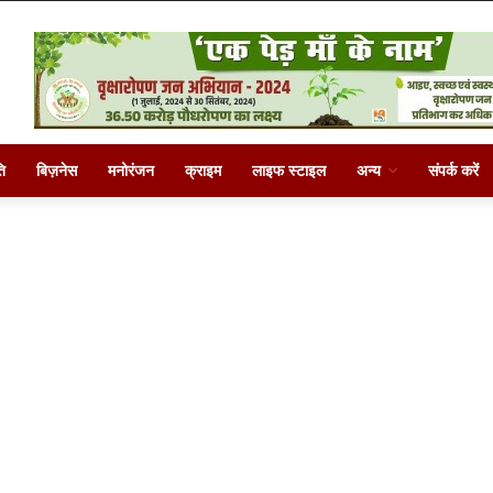
ि
बिज़नेस
मनोरंजन
क्राइम
लाइफ स्टाइल
अन्य
संपर्क करें