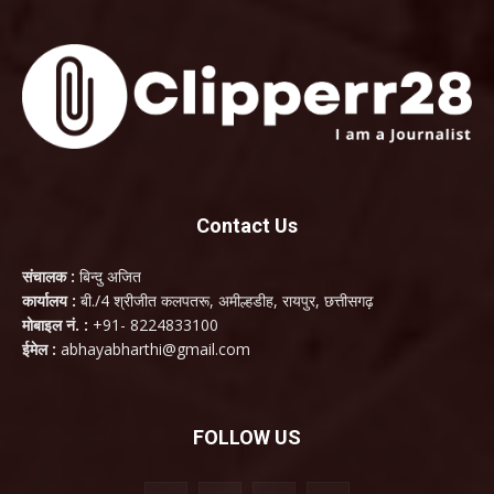
Contact Us
संचालक :
बिन्दु अजित
कार्यालय :
बी./4 श्रीजीत कलपतरू, अमील्हडीह, रायपुर, छत्तीसगढ़
मोबाइल नं. :
+91- 8224833100
ईमेल :
abhayabharthi@gmail.com
FOLLOW US