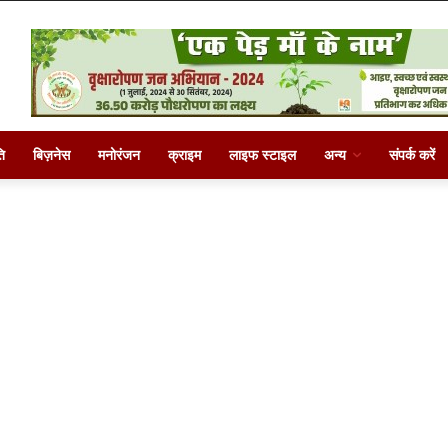
ि
बिज़नेस
मनोरंजन
क्राइम
लाइफ स्टाइल
अन्य
संपर्क करें