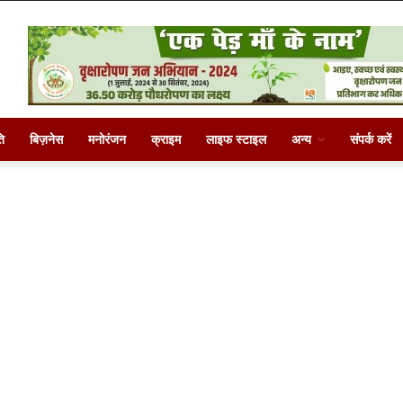
ि
बिज़नेस
मनोरंजन
क्राइम
लाइफ स्टाइल
अन्य
संपर्क करें