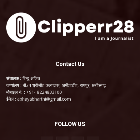
Contact Us
संचालक :
बिन्दु अजित
कार्यालय :
बी./4 श्रीजीत कलपतरू, अमील्हडीह, रायपुर, छत्तीसगढ़
मोबाइल नं. :
+91- 8224833100
ईमेल :
abhayabharthi@gmail.com
FOLLOW US