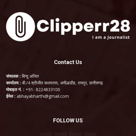
Contact Us
संचालक :
बिन्दु अजित
कार्यालय :
बी./4 श्रीजीत कलपतरू, अमील्हडीह, रायपुर, छत्तीसगढ़
मोबाइल नं. :
+91- 8224833100
ईमेल :
abhayabharthi@gmail.com
FOLLOW US