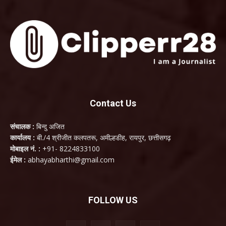
Contact Us
संचालक :
बिन्दु अजित
कार्यालय :
बी./4 श्रीजीत कलपतरू, अमील्हडीह, रायपुर, छत्तीसगढ़
मोबाइल नं. :
+91- 8224833100
ईमेल :
abhayabharthi@gmail.com
FOLLOW US