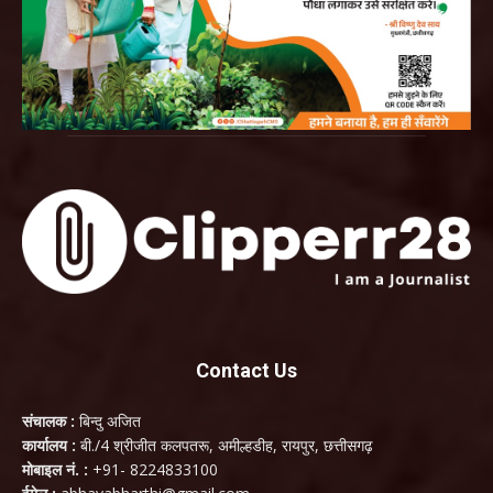
Contact Us
संचालक :
बिन्दु अजित
कार्यालय :
बी./4 श्रीजीत कलपतरू, अमील्हडीह, रायपुर, छत्तीसगढ़
मोबाइल नं. :
+91- 8224833100