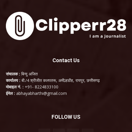
Contact Us
संचालक :
बिन्दु अजित
कार्यालय :
बी./4 श्रीजीत कलपतरू, अमील्हडीह, रायपुर, छत्तीसगढ़
मोबाइल नं. :
+91- 8224833100
ईमेल :
abhayabharthi@gmail.com
FOLLOW US